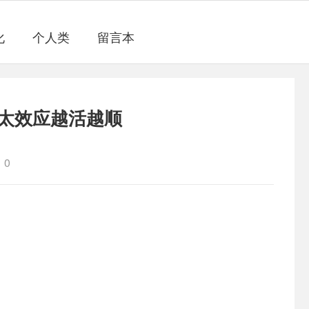
化
个人类
留言本
太效应越活越顺
0