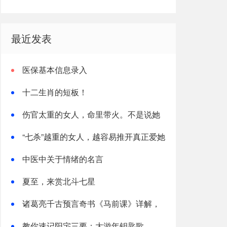
最近发表
医保基本信息录入
十二生肖的短板！
伤官太重的女人，命里带火。不是说她
热烈，是说她这辈子，火总往外烧
“七杀”越重的女人，越容易推开真正爱她
的人
中医中关于情绪的名言
夏至，来赏北斗七星
诸葛亮千古预言奇书《马前课》详解，
太神了！
教你速记阳宅三要：大游年钥匙歌