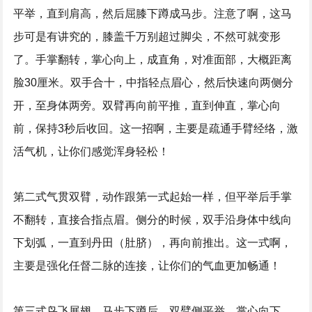
平举，直到肩高，然后屈膝下蹲成马步。注意了啊，这马
步可是有讲究的，膝盖千万别超过脚尖，不然可就变形
了。手掌翻转，掌心向上，成直角，对准面部，大概距离
脸30厘米。双手合十，中指轻点眉心，然后快速向两侧分
开，至身体两旁。双臂再向前平推，直到伸直，掌心向
前，保持3秒后收回。这一招啊，主要是疏通手臂经络，激
活气机，让你们感觉浑身轻松！
第二式气贯双臂，动作跟第一式起始一样，但平举后手掌
不翻转，直接合指点眉。侧分的时候，双手沿身体中线向
下划弧，一直到丹田（肚脐），再向前推出。这一式啊，
主要是强化任督二脉的连接，让你们的气血更加畅通！
第三式鸟飞展翅，马步下蹲后，双臂侧平举，掌心向下，