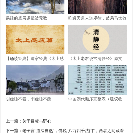
易经的底层逻辑被无数
吃透天道人道规律，破局马太效
应越活越顺
【诵读经典】道家经典《太上感
《太上老君说常清静经》原文
应篇》拼注音诵读版（含示
+译文
范），快快收藏了~
阴虚睡不着，阳虚睡不醒
中国朝代顺序完整表（建议收
藏）
上一篇：
关于目标与野心
下一篇：
老子言“道法自然”，佛说“八万四千法门”，两者之间藏着